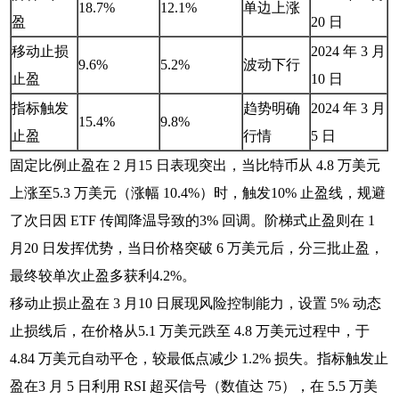
18.7%
12.1%
单边上涨
盈
20 日
移动止损
2024 年 3 月
9.6%
5.2%
波动下行
止盈
10 日
指标触发
趋势明确
2024 年 3 月
15.4%
9.8%
止盈
行情
5 日
固定比例止盈在 2 月15 日表现突出，当比特币从 4.8 万美元
上涨至5.3 万美元（涨幅 10.4%）时，触发10% 止盈线，规避
了次日因 ETF 传闻降温导致的3% 回调。阶梯式止盈则在 1
月20 日发挥优势，当日价格突破 6 万美元后，分三批止盈，
最终较单次止盈多获利4.2%。
移动止损止盈在 3 月10 日展现风险控制能力，设置 5% 动态
止损线后，在价格从5.1 万美元跌至 4.8 万美元过程中，于
4.84 万美元自动平仓，较最低点减少 1.2% 损失。指标触发止
盈在3 月 5 日利用 RSI 超买信号（数值达 75），在 5.5 万美