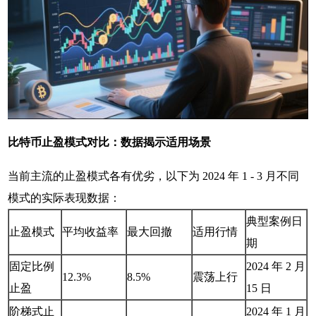
比特币止盈模式对比：数据揭示适用场景
当前主流的止盈模式各有优劣，以下为 2024 年 1 - 3 月不同
模式的实际表现数据：
典型案例日
止盈模式
平均收益率
最大回撤
适用行情
期
固定比例
2024 年 2 月
12.3%
8.5%
震荡上行
止盈
15 日
阶梯式止
2024 年 1 月